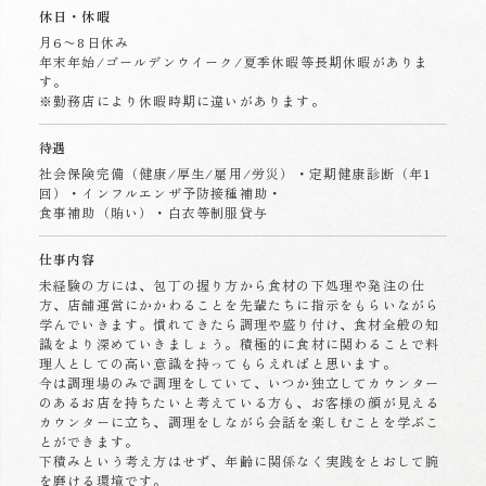
休日・休暇
月6〜8日休み
年末年始/ゴールデンウイーク/夏季休暇等長期休暇がありま
す。
※勤務店により休暇時期に違いがあります。
待遇
社会保険完備（健康/厚生/雇用/労災）・定期健康診断（年1
回）・インフルエンザ予防接種補助・
食事補助（賄い）・白衣等制服貸与
仕事内容
未経験の方には、包丁の握り方から食材の下処理や発注の仕
方、店舗運営にかかわることを先輩たちに指示をもらいながら
学んでいきます。慣れてきたら調理や盛り付け、食材全般の知
識をより深めていきましょう。積極的に食材に関わることで料
理人としての高い意識を持ってもらえればと思います。
今は調理場のみで調理をしていて、いつか独立してカウンター
のあるお店を持ちたいと考えている方も、お客様の顔が見える
カウンターに立ち、調理をしながら会話を楽しむことを学ぶこ
とができます。
下積みという考え方はせず、年齢に関係なく実践をとおして腕
を磨ける環境です。