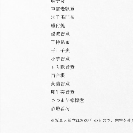
助子寄
車海老艶煮
穴子鳴門巻
鰻付焼
湯波旨煮
子持昆布
干し子炙
小芋旨煮
もち麩旨煮
百合根
蒟蒻旨煮
叩牛蒡旨煮
さつま芋檸檬煮
酢取茗荷
※写真と献立は2025年のもので、内容を