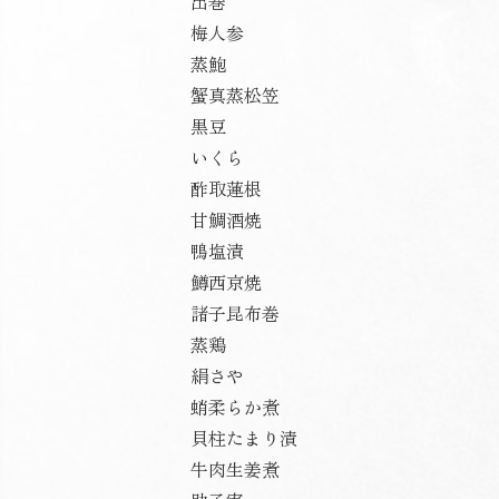
出巻
梅人参
蒸鮑
蟹真蒸松笠
黒豆
いくら
酢取蓮根
甘鯛酒焼
鴨塩漬
鱒西京焼
諸子昆布巻
蒸鶏
絹さや
蛸柔らか煮
貝柱たまり漬
牛肉生姜煮